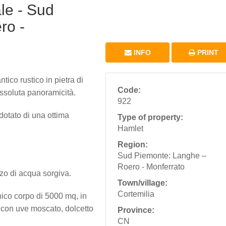
le - Sud
ro -
INFO
PRINT
ico rustico in pietra di
Code:
 assoluta panoramicità.
922
dotato di una ottima
Type of property:
Hamlet
Region:
Sud Piemonte: Langhe –
Roero - Monferrato
zzo di acqua sorgiva.
Town/village:
Cortemilia
unico corpo di 5000 mq, in
a con uve moscato, dolcetto
Province:
CN