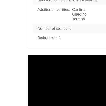
Structural condition:
Da ristrutturare
Additional facilities:
Cantina
Giardino
Terreno
Number of rooms:
6
Bathrooms:
1