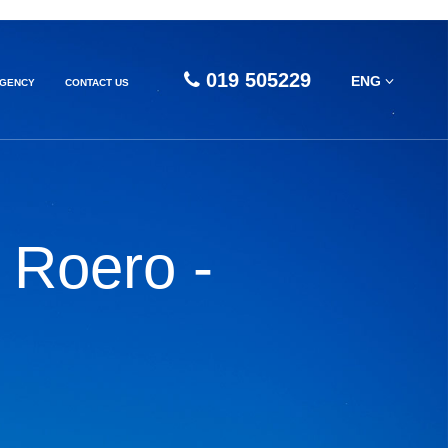
019 505229
ENG
AGENCY
CONTACT US
 Roero -