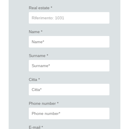
Real estate
*
Name
*
Surname
*
Citta
*
Phone number
*
E-mail
*