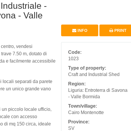
Industriale -
vona - Valle
INFO
PRINT
 centro, vendesi
Code:
trave 7.50 m, dotato di
1023
da e facilmente accessibile
Type of property:
Craft and Industrial Shed
 locali separati da parete
Region:
nere un unico grande vano
Liguria: Entroterra di Savona
- Valle Bormida
Town/village:
 un piccolo locale ufficio,
Cairo Montenotte
locale con accesso
Province:
o di mq 150 circa, ideale
SV