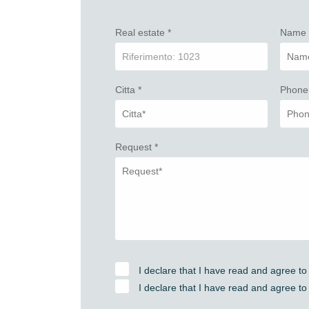
Real estate
*
Nam
Citta
*
Phone
Request
*
I declare that I have read and agree to
I declare that I have read and agree to