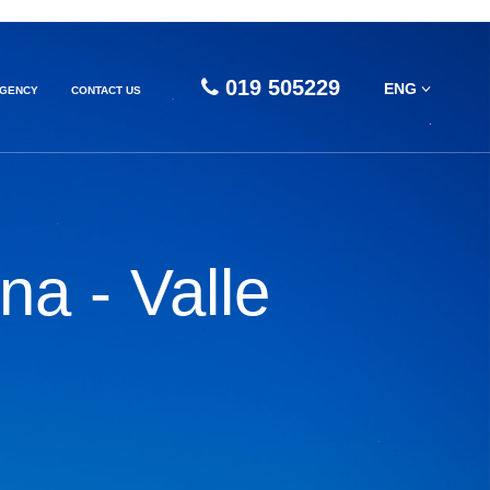
019 505229
ENG
AGENCY
CONTACT US
na - Valle