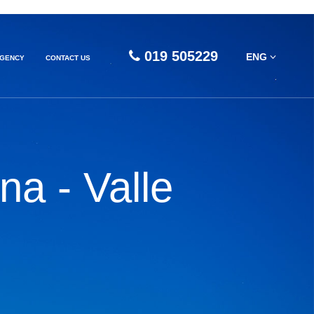
019 505229
ENG
AGENCY
CONTACT US
na - Valle