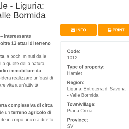
e - Liguria:
alle Bormida
INFO
PRINT
 – Interessante
tre 13 ettari di terreno
Code:
ta
, a pochi minuti dalle
1012
la quiete della natura,
Type of property:
dio immobiliare da
Hamlet
idera realizzare un’oasi di
Region:
re vita a un’attività
Liguria: Entroterra di Savona
- Valle Bormida
Town/village:
erta complessiva di circa
Piana Crixia
nde un
terreno agricolo di
rte in corpo unico a diretto
Province:
SV