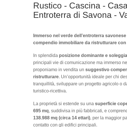
Rustico - Cascina - Casal
Entroterra di Savona - V
Immerso nel verde dell’entroterra savonese
compendio immobiliare da ristrutturare con ol
In splendida
posizione dominante e soleggia
principali vie di comunicazione ma immerso nel
proponiamo in vendita un
suggestivo compen
ristrutturare
. Un’opportunità ideale per chi des
tranquillità, sviluppare un progetto agricolo o da
turistico-ricettiva.
La proprietà si estende su una
superficie cop
695 mq
, suddivisa in più fabbricati, e compre
138.988 mq (circa 14 ettari)
, per la maggior pa
contatto con gli edifici principali.