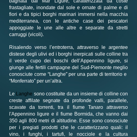
bagnata dal Mar Ligure, caratterizzata da coste
frastagliate, inondate dal sole e ornate di palme e di
fiori e da tipici borghi marinari immersi nella macchia
mediterranea, con le antiche case dei pescatori
appoggiate le une alle altre e separate da stretti
carruggi (vicoli).
Risalendo verso l’entroterra, attraverso le argentee
distese degli ulivi ed i borghi inerpicati sulle colline tra
il verde cupo dei boschi dell’Appennino ligure, si
giunge alle fertili campagne del Sud-Piemonte meglio
conosciute come “Langhe” per una parte di territorio e
“Monferrato” per un’altra.
Le
Langhe
sono costituite da un insieme di colline con
creste affilate segnate da profonde valli, parallele,
scavate da torrenti, tra il fiume Tanaro attraverso
l'Appennino ligure e il fiume Bormida, che vanno dai
350 agli 800 metri di altitudine. Esse sono conosciute
per i pregiati prodotti che le caratterizzano quali: il
vino, i funghi, i tartufi, le nocciole e la cultura