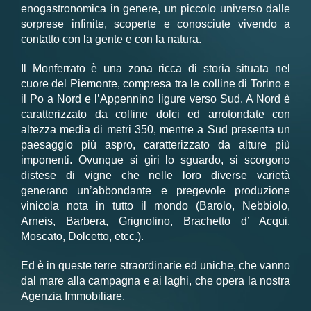
enogastronomica in genere, un piccolo universo dalle
sorprese infinite, scoperte e conosciute vivendo a
contatto con la gente e con la natura.
Il Monferrato è una zona ricca di storia situata nel
cuore del Piemonte, compresa tra le colline di Torino e
il Po a Nord e l’Appennino ligure verso Sud. A Nord è
caratterizzato da colline dolci ed arrotondate con
altezza media di metri 350, mentre a Sud presenta un
paesaggio più aspro, caratterizzato da alture più
imponenti. Ovunque si giri lo sguardo, si scorgono
distese di vigne che nelle loro diverse varietà
generano un’abbondante e pregevole produzione
vinicola nota in tutto il mondo (Barolo, Nebbiolo,
Arneis, Barbera, Grignolino, Brachetto d’ Acqui,
Moscato, Dolcetto, etcc.).
Ed è in queste terre straordinarie ed uniche, che vanno
dal mare alla campagna e ai laghi, che opera la nostra
Agenzia Immobiliare.