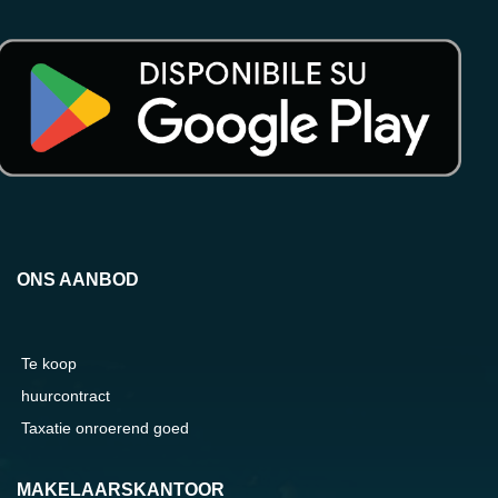
ONS AANBOD
Te koop
huurcontract
Taxatie onroerend goed
MAKELAARSKANTOOR