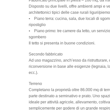
Fabbricato principale in pietra – 160 mq, da rist
Disposto su due livelli, offre ambienti ampi e ve
architettonici tipici delle case rurali liguri/piemo
• Piano terra: cucina, sala, due locali di sg
ripostiglio
• Piano primo: tre camere da letto, un servizio 
sgombero
Il tetto si presenta in buone condizioni.
Secondo fabbricato
Ad uso magazzino, anch’esso da ristrutturare, c
riconversione in base alle esigenze (legnaia, la
ecc.).
Terreno
Completano la proprietà oltre 86.000 mq di terr
parte destinato a seminativo e prato. Uno spaz
ideale per attività agricole, allevamento, coltiv
semplicemente per godere di un grande respiro