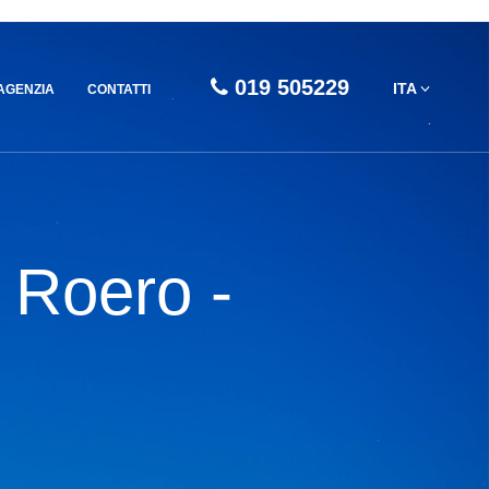
019 505229
ITA
AGENZIA
CONTATTI
 Roero -