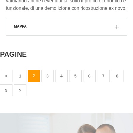
valutando anche l'eventualità, sotto il profilo economico e
funzionale, di una demolizione con ricostruzione ex novo.
MAPPA
PAGINE
2
<
1
3
4
5
6
7
8
9
>